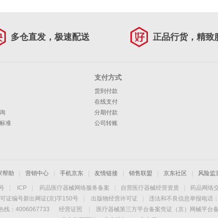
多仓直发，极速配送
正品行货，精致
支付方式
货到付款
在线支付
询
分期付款
标准
公司转账
家帮助
|
营销中心
|
手机京东
|
友情链接
|
销售联盟
|
京东社区
|
风险监
4号
|
ICP
|
药品医疗器械网络服务备案
|
自营医疗器械经营资质
|
药品网络
可证编号新出网证(京)字150号
|
出版物经营许可证
|
违法和不良信息举报电话：40
线：4006067733
经营证照
|
医疗器械第三方平台备案凭证（京）网械平台备字（