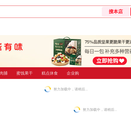
肉脯
蜜饯果干
糕点休食
企业购
努力加载中，请稍后...
努力加载中，请稍后...