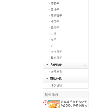
葡萄干
黄桃干
蔓越莓干
榴莲干
蔬果干
山楂
梅子
枣
混合果干
其他果干
方便速食
方便速食
茶饮冲饮
冲饮谷物
销售排行
百草味手撕面包奶香
1
味1000g早餐小面包