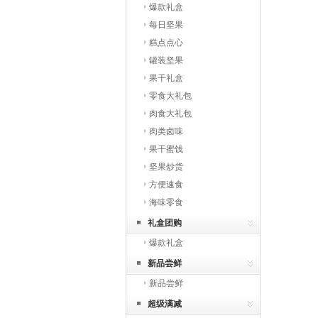
爆款礼盒
每日坚果
糕点点心
罐装坚果
果干礼盒
零食大礼包
肉食大礼包
肉类卤味
果干蜜饯
坚果炒货
方便速食
海味零食
礼盒团购
爆款礼盒
新品尝鲜
新品尝鲜
超级满减