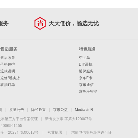
服务
天天低价，畅选无忧
售后服务
特色服务
售后政策
夺宝岛
价格保护
DIY装机
退款说明
延保服务
返修/退换货
京东E卡
取消订单
京东通信
京鱼座智能
测
|
质量公告
|
隐私政策
|
京东公益
|
Media & IR
交易第三方平台备案凭证
|
新出发京零 字第大120007号
06561155
2023）第00013号
|
营业执照
|
增值电信业务经营许可证