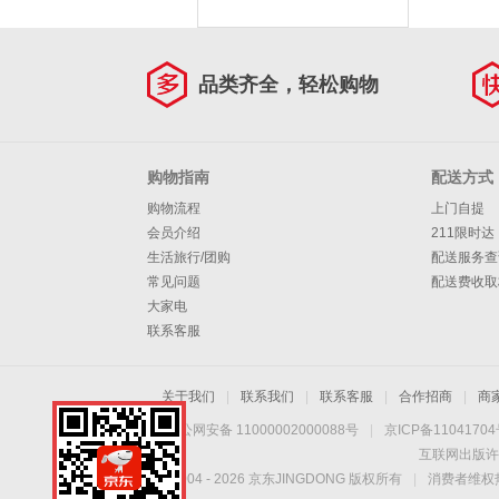
品类齐全，轻松购物
购物指南
配送方式
购物流程
上门自提
会员介绍
211限时达
生活旅行/团购
配送服务查
常见问题
配送费收取
大家电
联系客服
关于我们
|
联系我们
|
联系客服
|
合作招商
|
商
京公网安备 11000002000088号
|
京ICP备1104170
互联网出版许
Copyright © 2004 -
2026
京东JINGDONG 版权所有
|
消费者维权热