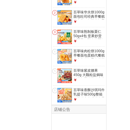
代餐企业团购糕点点
￥
心休闲零食
百草味华夫饼1000g
2
面包吐司经典早餐糕
点点心下午茶休闲零
￥
食团购
百草味熟制板栗仁
3
50gx4包 坚果炒货
板栗子仁即食甘栗仁
￥
休闲零食
百草味肉松饼1000g
4
早餐面包蛋糕代餐糕
点点心休闲零食饼干
￥
小吃团购
百草味紫皮腰果
5
450g 大颗粒盐焗味
每日坚果罐装健康休
￥
闲零食团购送礼品
百草味香酥沙琪玛牛
6
乳提子味500g整箱
传统糕点中式糕点早
￥
餐代餐企业团购
店铺公告