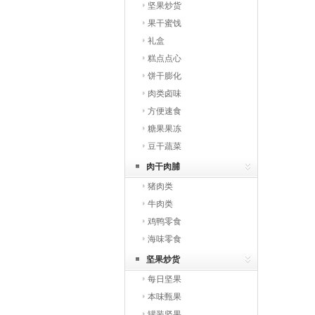
坚果炒货
果干蜜饯
礼盒
糕点点心
饼干膨化
肉类卤味
方便速食
糖果果冻
豆干蔬菜
肉干肉脯
猪肉类
牛肉类
鸡鸭零食
海味零食
坚果炒货
每日坚果
本味甄果
罐装坚果