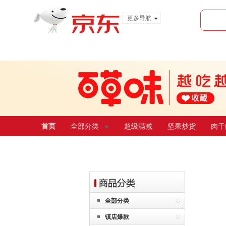
更多导航
服装城
食品
金融
首页
全部分类
超级满减
坚果炒货
肉干
全部分类
镇店爆款