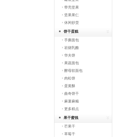
带壳坚果
坚果果仁
休闲炒货
饼干蛋糕
手撕面包
岩烧乳酪
华夫饼
果蔬面包
酵母软面包
肉松饼
蛋黄酥
曲奇饼干
麻薯麻糍
更多糕点
果干蜜饯
芒果干
草莓干