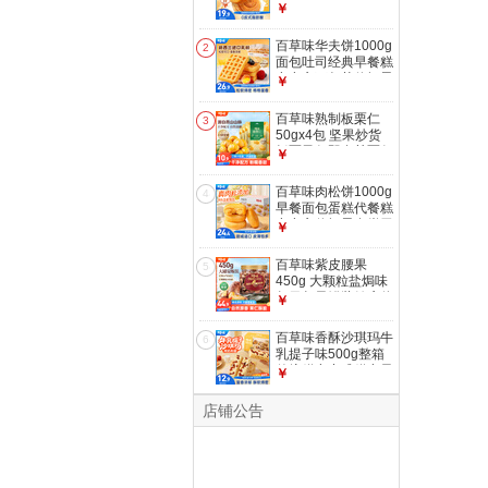
代餐企业团购糕点点
￥
心休闲零食
百草味华夫饼1000g
2
面包吐司经典早餐糕
点点心下午茶休闲零
￥
食团购
百草味熟制板栗仁
3
50gx4包 坚果炒货
板栗子仁即食甘栗仁
￥
休闲零食
百草味肉松饼1000g
4
早餐面包蛋糕代餐糕
点点心休闲零食饼干
￥
小吃团购
百草味紫皮腰果
5
450g 大颗粒盐焗味
每日坚果罐装健康休
￥
闲零食团购送礼品
百草味香酥沙琪玛牛
6
乳提子味500g整箱
传统糕点中式糕点早
￥
餐代餐企业团购
店铺公告