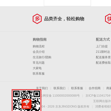
品类齐全，轻松购物
购物指南
配送方式
购物流程
上门自提
会员介绍
211限时达
生活旅行/团购
配送服务查
常见问题
配送费收取
大家电
联系客服
关于我们
|
联系我们
|
联系客服
|
合作招商
|
商
京公网安备 11000002000088号
|
京ICP备1104170
互联网出版许
Copyright © 2004 -
2026
京东JINGDONG 版权所有
|
消费者维权热