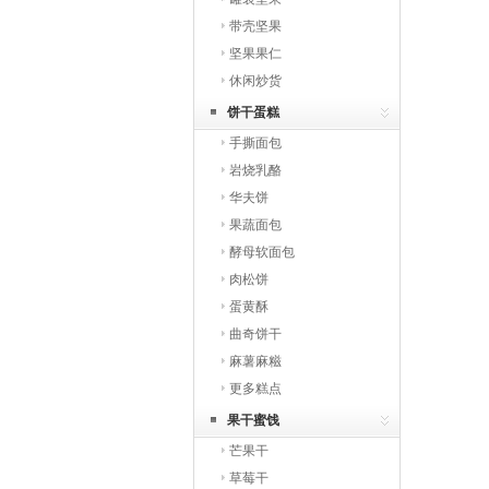
带壳坚果
坚果果仁
休闲炒货
饼干蛋糕
手撕面包
岩烧乳酪
华夫饼
果蔬面包
酵母软面包
肉松饼
蛋黄酥
曲奇饼干
麻薯麻糍
更多糕点
果干蜜饯
芒果干
草莓干