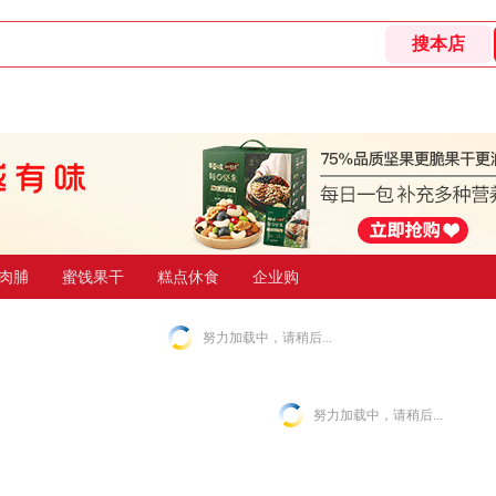
肉脯
蜜饯果干
糕点休食
企业购
努力加载中，请稍后...
努力加载中，请稍后...