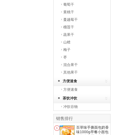
葡萄干
黄桃干
蔓越莓干
榴莲干
蔬果干
山楂
梅子
枣
混合果干
其他果干
方便速食
方便速食
茶饮冲饮
冲饮谷物
销售排行
百草味手撕面包奶香
1
味1000g早餐小面包