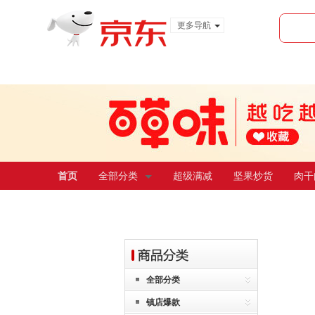
更多导航
服装城
食品
金融
首页
全部分类
超级满减
坚果炒货
肉干
全部分类
镇店爆款