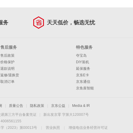
服务
天天低价，畅选无忧
售后服务
特色服务
售后政策
夺宝岛
价格保护
DIY装机
退款说明
延保服务
返修/退换货
京东E卡
取消订单
京东通信
京鱼座智能
测
|
质量公告
|
隐私政策
|
京东公益
|
Media & IR
交易第三方平台备案凭证
|
新出发京零 字第大120007号
06561155
2023）第00013号
|
营业执照
|
增值电信业务经营许可证