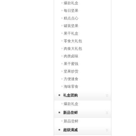
爆款礼盒
每日坚果
糕点点心
罐装坚果
果干礼盒
零食大礼包
肉食大礼包
肉类卤味
果干蜜饯
坚果炒货
方便速食
海味零食
礼盒团购
爆款礼盒
新品尝鲜
新品尝鲜
超级满减