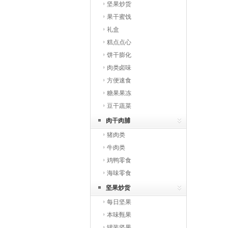
坚果炒货
果干蜜饯
礼盒
糕点点心
饼干膨化
肉类卤味
方便速食
糖果果冻
豆干蔬菜
肉干肉脯
猪肉类
牛肉类
鸡鸭零食
海味零食
坚果炒货
每日坚果
本味甄果
罐装坚果