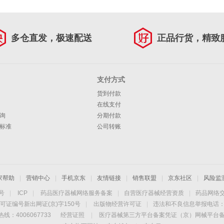
多仓直发，极速配送
正品行货，精致
支付方式
货到付款
在线支付
询
分期付款
标准
公司转账
家帮助
|
营销中心
|
手机京东
|
友情链接
|
销售联盟
|
京东社区
|
风险监
4号
|
ICP
|
药品医疗器械网络服务备案
|
自营医疗器械经营资质
|
药品网络
可证编号新出网证(京)字150号
|
出版物经营许可证
|
违法和不良信息举报电话：40
线：4006067733
经营证照
|
医疗器械第三方平台备案凭证（京）网械平台备字（